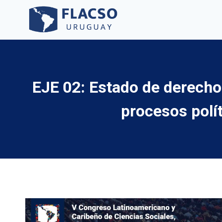
Saltar
al
contenido
EJE 02: Estado de derecho
procesos polí