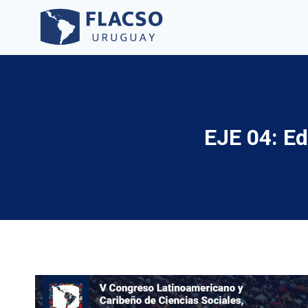
Saltar
al
contenido
EJE 04: Ed