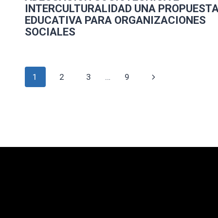
INTERCULTURALIDAD UNA PROPUEST
EDUCATIVA PARA ORGANIZACIONES
SOCIALES
Navegación
Siguiente
1
2
3
…
9
de
página
página