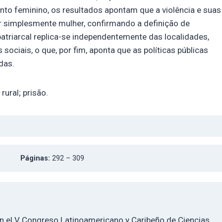
nto feminino, os resultados apontam que a violência e suas
r simplesmente mulher, confirmando a definição de
atriarcal replica-se independentemente das localidades,
ociais, o que, por fim, aponta que as políticas públicas
das.
rural; prisão.
Páginas:
292 – 309
en el V Congreso Latinoamericano y Caribeño de Ciencias