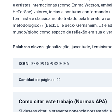
e artistas internacionas (como Emma Watson, emba
HeForShe) valores, ideias e posturas conformando
feminista é classicamente tratado pela literatura r
metodológico»» (Beck, U. e Beck- Gernsheim, E.) e
mundo/globo como espaço de reflexão em sua divers
Palabras claves:
globalização; juventude; feminism
ISBN:
978-9915-9329-9-6
Cantidad de páginas:
22
Como citar este trabajo (Normas APA)
Si deseas citar la presente ponencia presentada 