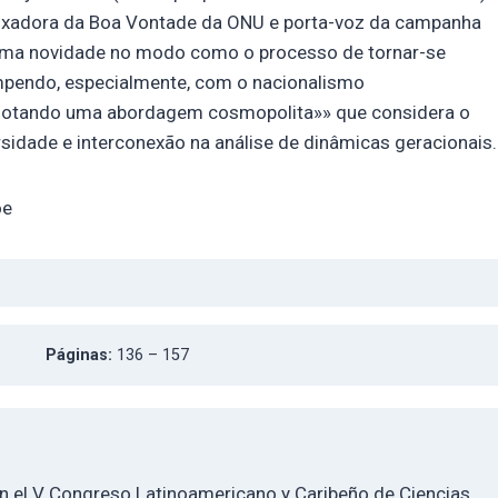
ixadora da Boa Vontade da ONU e porta-voz da campanha
 uma novidade no modo como o processo de tornar-se
ompendo, especialmente, com o nacionalismo
 adotando uma abordagem cosmopolita»» que considera o
idade e interconexão na análise de dinâmicas geracionais.
oe
Páginas:
136 – 157
en el V Congreso Latinoamericano y Caribeño de Ciencias