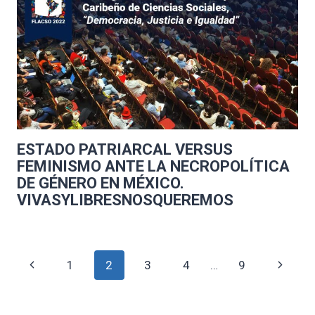
ESTADO PATRIARCAL VERSUS
FEMINISMO ANTE LA NECROPOLÍTICA
DE GÉNERO EN MÉXICO.
VIVASYLIBRESNOSQUEREMOS
Navegación
Página
Siguien
1
2
3
4
…
9
de
anterior
página